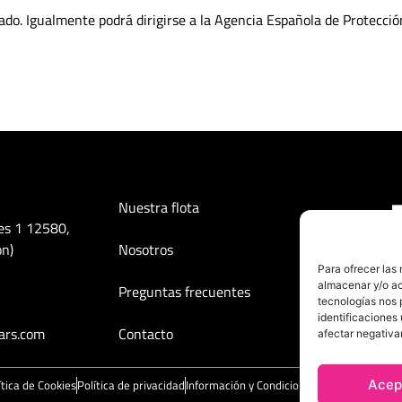
ado. Igualmente podrá dirigirse a la Agencia Española de Protecció
Nuestra flota
es 1 12580,
on)
Nosotros
Para ofrecer las
almacenar y/o ac
Preguntas frecuentes
tecnologías nos 
identificaciones 
ars.com
Contacto
afectar negativa
Acep
ítica de Cookies
Política de privacidad
Información y Condiciones Básicas