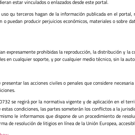
dieran estar vinculados o enlazados desde este portal.
o qu terceros hagan de la información publicada en el portal, n
n o puedan producir perjuicios económicos, materiales o sobre dat
dan expresamente prohibidas la reproducción, la distribución y la c
les en cualquier soporte, y por cualquier medio técnico, sin la au
esentar las acciones civiles o penales que considere necesaria po
iciones.
32 se regirá por la normativa vigente y de aplicación en el terri
e estas condiciones, las partes someterán los conflictos a la jurisd
mismo le informamos que dispone de un procedimiento de resoluci
orma de resolución de litigios en línea de la Unión Europea, accesib
show.