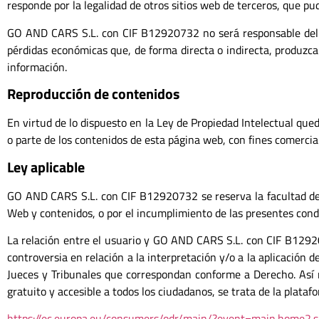
responde por la legalidad de otros sitios web de terceros, que pu
GO AND CARS S.L. con CIF B12920732 no será responsable del us
pérdidas económicas que, de forma directa o indirecta, produzca
información.
Reproducción de contenidos
En virtud de lo dispuesto en la Ley de Propiedad Intelectual que
o parte de los contenidos de esta página web, con fines comercia
Ley aplicable
GO AND CARS S.L. con CIF B12920732 se reserva la facultad de pr
Web y contenidos, o por el incumplimiento de las presentes cond
La relación entre el usuario y GO AND CARS S.L. con CIF B129207
controversia en relación a la interpretación y/o a la aplicación d
Jueces y Tribunales que correspondan conforme a Derecho. Así 
gratuito y accesible a todos los ciudadanos, se trata de la plataf
https://ec.europa.eu/consumers/odr/main/?event=main.home2.