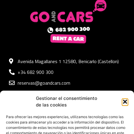
Avenida Magallanes 1 12580, Benicarlo (Castellon)
+34 682 900 300
reservas@goandcars.com
Nuestra flota
Accesibilidad
Gestionar el consentimiento
de las cookies
Nosotros
Aviso legal
Para ofrecer las mejores experiencias, utilizamos tecnologías como las
cookies para almacenar y/o acceder a la información del dispositivo. El
Preguntas frecuentes
Política de Cookies
consentimiento de estas tecnologías nos permitirá procesar datos como
el comportamiento de navegación o las identificaciones únicas en este